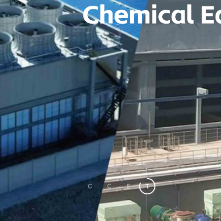
C
C
E
T