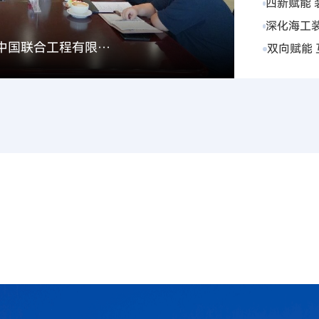
四新赋能 
ijSnJYDzJ
6年度内
深化海工装
活动
四新赋能 
科副总裁
双向赋能 
司开展交