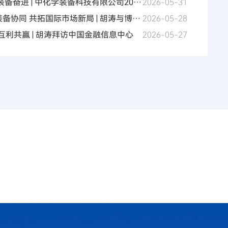
装备奋进 | 中化学装备科技有限公司202
2026-05-31
D2iw
训师选拔大赛成功举办
备协同 共拓国际市场新局 | 胡涛与博迈
2026-05-28
装备奋进 | 携手拓新共发展 · 胡涛赴中国联合工程有限公
邱攀峰举行会谈
互利共赢 | 胡涛拜访中国金融信息中心
2026-05-27
流座谈