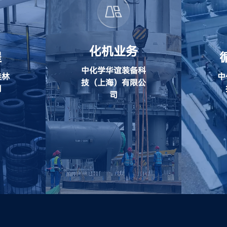
化机业务
程
中化学华谊装备科
桂林
中
技（上海）有限公
司
司