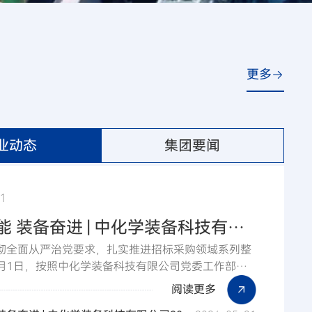
更多
业动态
集团要闻
01
能 装备奋进 | 中化学装备科技有限
彻全面从严治党要求，扎实推进招标采购领域系列整
委巡察组对沧冷公司党总支开展专
月1日，按照中化学装备科技有限公司党委工作部
党委巡察组对沧冷公司党总支开展专项巡察。 更多
阅读更多
号查看 https://mp.weixin.qq.com/s/-9VrPY_9l