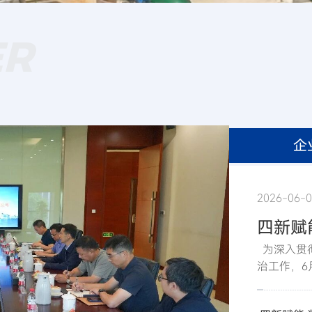
ER
企
20
2026-05
2026-06-
四新赋
为深入贯
公司党
治工作，6
项巡察
署，公司
详情请见微信公众